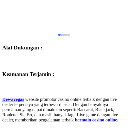
Alat Dukungan :
Keamanan Terjamin :
Dewavegas
website promotor casino online terbaik dengan live
dealer terpercaya yang terbesar di asia. Dengan banyaknya
permainan yang dapat dimainkan seperti: Baccarat, Blackjack,
Roulette, Sic Bo, dan masih banyak lagi. Live game dengan live
dealer, memberikan pengalaman terbaik
bermain casino online
.