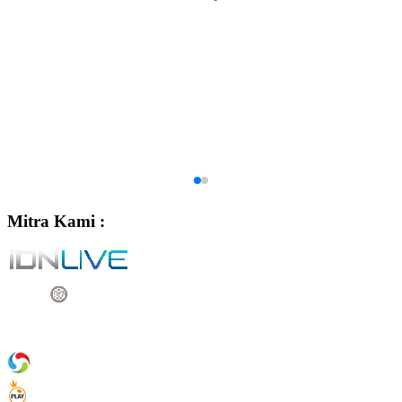
Mitra Kami :