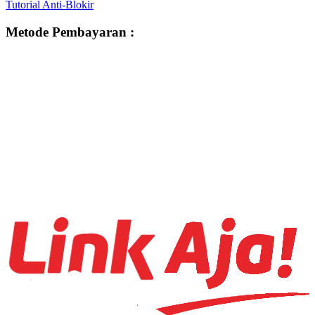
Tutorial
Anti-Blokir
Metode Pembayaran :