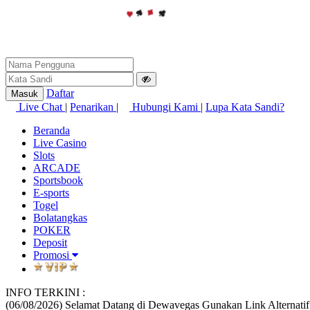
Daftar
Masuk
Live Chat
|
Penarikan
|
Hubungi Kami
|
Lupa Kata Sandi?
Beranda
Live Casino
Slots
ARCADE
Sportsbook
E-sports
Togel
Bolatangkas
POKER
Deposit
Promosi
INFO TERKINI :
(06/08/2026)
Selamat Datang di Dewavegas Gunakan Link Alternatif 