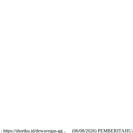
: https://shortku.id/dewavegas-gg ..
(06/08/2026)
PEMBERITAHUA