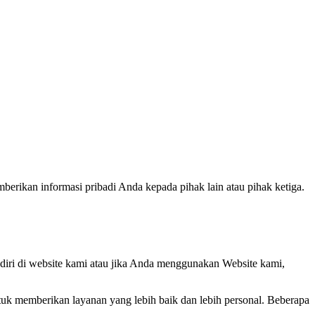
rikan informasi pribadi Anda kepada pihak lain atau pihak ketiga.
diri di website kami atau jika Anda menggunakan Website kami,
uk memberikan layanan yang lebih baik dan lebih personal. Beberapa