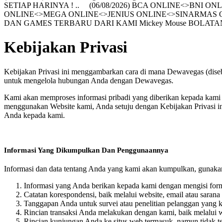
SETIAP HARINYA ! ..
(06/08/2026)
BCA ONLINE<>BNI ON
ONLINE<>MEGA ONLINE<>JENIUS ONLINE<>SINARMAS 
DAN GAMES TERBARU DARI KAMI Mickey Mouse BOLATA
Kebijakan Privasi
Kebijakan Privasi ini menggambarkan cara di mana Dewavegas (diseb
untuk mengelola hubungan Anda dengan Dewavegas.
Kami akan memproses informasi pribadi yang diberikan kepada kami 
menggunakan Website kami, Anda setuju dengan Kebijakan Privasi ini
Anda kepada kami.
Informasi Yang Dikumpulkan Dan Penggunaannya
Informasi dan data tentang Anda yang kami akan kumpulkan, gunakan
Informasi yang Anda berikan kepada kami dengan mengisi formu
Catatan korespondensi, baik melalui website, email atau sarana 
Tanggapan Anda untuk survei atau penelitian pelanggan yang ki
Rincian transaksi Anda melakukan dengan kami, baik melalui we
Rincian kunjungan Anda ke situs web termasuk, namun tidak terb