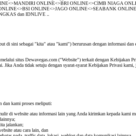
LINE<>MANDIRI ONLINE<>BRI ONLINE<>CIMB NIAGA ON
ONLINE<>BSI ONLINE<>JAGO ONLINE<>SEABANK ONLIN
NGKAS dan IDNLIVE ..
ut di sini sebagai "kita" atau "kami") berurusan dengan informasi d
melalui situs Dewavegas.com ("Website") terkait dengan Kebijakan Pr
. Jika Anda tidak setuju dengan syarat-syarat Kebijakan Privasi kami
 dan kami proses meliputi:
lir di website atau informasi lain yang Anda kirimkan kepada kami mel
lainnya;
ta jalankan;
bsite atau cara lain, dan
atas pada, traffic data, lokasi, weblog dan data komunikasi lainnya.