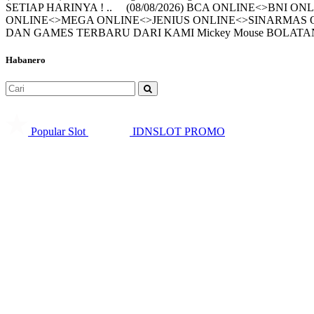
SETIAP HARINYA ! ..
(08/08/2026)
BCA ONLINE<>BNI ON
ONLINE<>MEGA ONLINE<>JENIUS ONLINE<>SINARMAS 
DAN GAMES TERBARU DARI KAMI Mickey Mouse BOLATA
Habanero
Popular Slot
IDNSLOT
PROMO